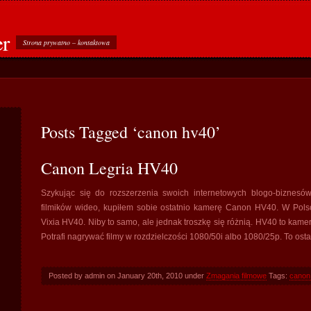
er
Strona prywatno – kontaktowa
Posts Tagged ‘canon hv40’
Canon Legria HV40
Szykując się do rozszerzenia swoich internetowych blogo-biznes
filmików wideo, kupiłem sobie ostatnio kamerę Canon HV40. W Pol
Vixia HV40. Niby to samo, ale jednak troszkę się różnią. HV40 to ka
Potrafi nagrywać filmy w rozdzielczości 1080/50i albo 1080/25p. To osta
Posted by admin on January 20th, 2010 under
Zmagania filmowe
Tags:
canon