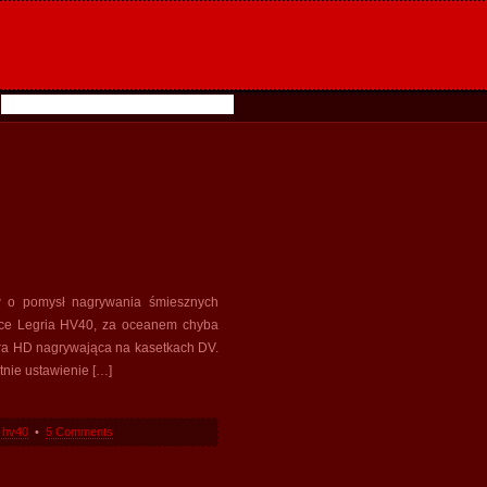
ów o pomysł nagrywania śmiesznych
sce Legria HV40, za oceanem chyba
mera HD nagrywająca na kasetkach DV.
tnie ustawienie […]
 hv40
•
5 Comments