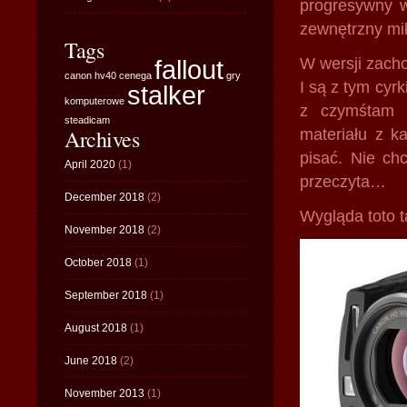
progresywny w
zewnętrzny mik
Tags
fallout
W wersji zachod
canon hv40
cenega
gry
I są z tym cyr
stalker
komputerowe
z czymśtam (
steadicam
Archives
materiału z k
pisać. Nie ch
April 2020
(1)
przeczyta…
December 2018
(2)
Wygląda toto t
November 2018
(2)
October 2018
(1)
September 2018
(1)
August 2018
(1)
June 2018
(2)
November 2013
(1)