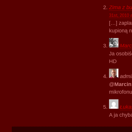
Zima z b
31st, 2010 
[…] zapla
kupioną n
Marc
Ja osobiś
HD
admi
@
Marcin
mikrofonu
Łuka
A ja chyb