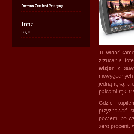
Drewno Zamiast Benzyny
Inne
Log in
Tu widać kame
zrzucania fot
wizjer
z suwak
niewygodnych 
jedną ręką, al
palcami ręki t
Gdzie kupiłe
przyznawać si
powiem, bo wst
zero procent. 