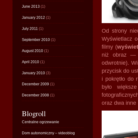
June 2013
(1)
January 2012
(1)
July 2011
(1)
Od strony nieu
Wyświetlacz o
September 2010
(1)
filmy (
wyświet
August 2010
(1)
niż obraz — 
April 2010
(1)
odwrotnie). W
przycisk do u
January 2010
(3)
i pokrętło do 
December 2009
(1)
było większe
fotograficznyc
December 2008
(1)
oraz dwa inne 
Blogroll
Centralne ogrzewanie
Dom autonomiczny – videoblog