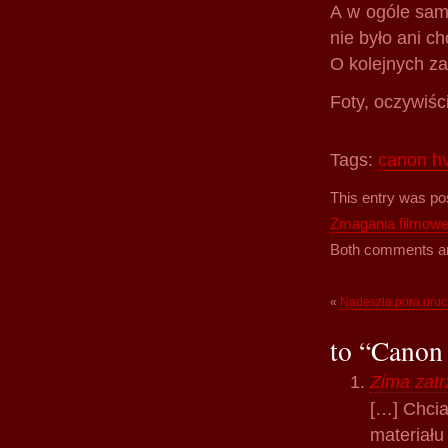
A w ogóle sam
nie było ani ch
O kolejnych za
Foty, oczywiśc
Tags:
canon h
This entry was po
Zmagania filmow
Both comments and
«
Nadeszła pora uru
to “Canon
Zima zat
[…] Chcia
materiał