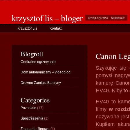
krzysztof lis – bloger
Strona prywatno – kontaktowa
Krzysztof Lis
Kontakt
Blogroll
Canon Le
Centralne ogrzewanie
Szykując się
Dom autonomiczny – videoblog
pomysł nagryw
kamerę Canon
Drewno Zamiast Benzyny
HV40. Niby to 
Categories
HV40 to kam
Pozostałe
(17)
filmy
w rozdzi
nazywane jest 
Spostrzeżenia
(1)
Kupiłem akur
Zmagania filmowe
(4)