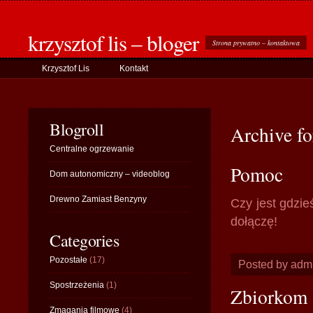
krzysztof lis – bloger
Strona prywatno – kontaktowa
Krzysztof Lis
Kontakt
Blogroll
Archive fo
Centralne ogrzewanie
Pomoc
Dom autonomiczny – videoblog
Drewno Zamiast Benzyny
Czy jest gdzie
dołączę!
Categories
Pozostałe
(17)
Posted by adm
Spostrzeżenia
(1)
Zbiorkom
Zmagania filmowe
(4)