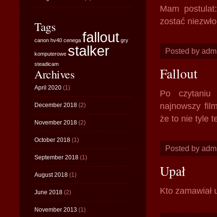
Mam postulat:
zostać niezwł
Tags
fallout
canon hv40
cenega
gry
stalker
Posted by adm
komputerowe
steadicam
Fallout
Archives
April 2020
(1)
Po czytaniu 
najnowszy fil
December 2018
(2)
że to nie tyle 
November 2018
(2)
October 2018
(1)
Posted by adm
September 2018
(1)
Upał
August 2018
(1)
Kto zamawiał 
June 2018
(2)
November 2013
(1)